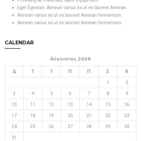
Providing all materials, labor equipment.
Eget Egestas. Aenean varius ex ut ex laoreet Aenean.
Aenean varius ex ut ex laoreet Aenean fermentum.
Aenean varius ex ut ex laoreet Aenean fermentum.
CALENDAR
Αύγουστος 2026
Δ
Τ
Τ
Π
Π
Σ
Κ
1
2
3
4
5
6
7
8
9
10
11
12
13
14
15
16
17
18
19
20
21
22
23
24
25
26
27
28
29
30
31